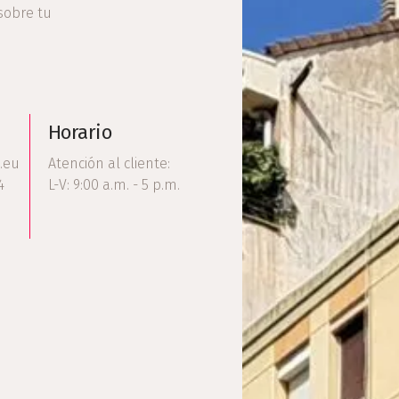
sobre tu
Horario
.eu
Atención al cliente:
4
L-V: 9:00 a.m. - 5 p.m.